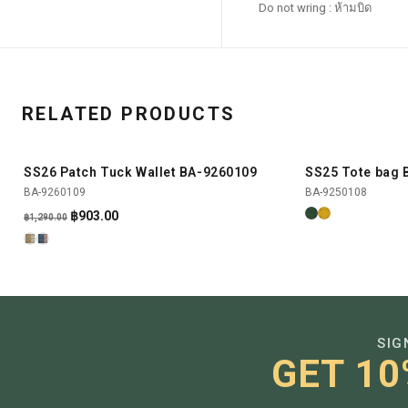
Do not wring : ห้ามบิด
RELATED PRODUCTS
SS26 Patch Tuck Wallet BA-9260109
SS25 Tote bag 
SHOP NOW
-30%
BA-9260109
BA-9250108
Original
Current
฿
903.00
฿
1,290.00
price
price
was:
is:
฿1,290.00.
฿903.00.
SIG
GET 10