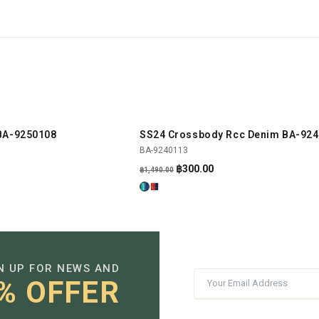
BA-9250108
SS24 Crossbody Rcc Denim BA-92
SHOP NOW
SHOP NOW
-80%
BA-9240113
Original
Current
฿
300.00
฿
1,490.00
price
price
was:
is:
฿1,490.00.
฿300.00.
N UP FOR NEWS AND
% OFFER