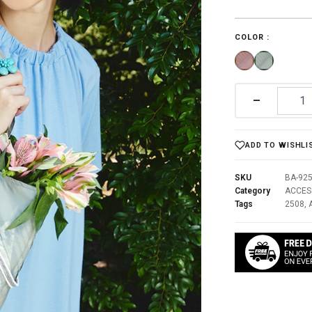
price
was:
COLOR :
฿3,290.0
–
ADD TO WISHLI
SKU
BA-92
Category
ACCES
Tags
2508
,