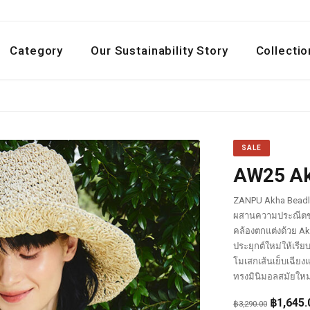
Category
Our Sustainability Story
Collectio
SALE
AW25 Ak
ZANPU Akha Beadlin
ผสานความประณีตของ
คล้องตกแต่งด้วย Ak
ประยุกต์ใหม่ให้เรีย
โมเสกเส้นเย็บเฉียงแ
ทรงมินิมอลสมัยให
Original
฿
1,645.
฿
3,290.00