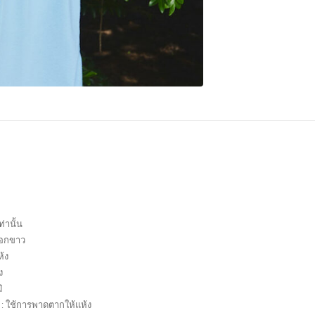
่านั้น
ฟอกขาว
ห้ง
ง
ิ
) : ใช้การพาดตากให้แห้ง