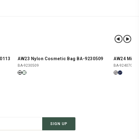
40113
AW23 Nylon Cosmetic Bag BA-9230509
AW24 Mini 
SHOP NOW
BA-9230509
BA-9240707
SIGN UP