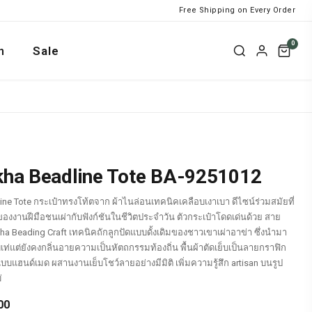
Free Shipping on Every Order
0
n
Sale
ha Beadline Tote BA-9251012
e Tote กระเป๋าทรงโท้ตจาก ผ้าไนล่อนเทคนิคเคลือบเงาเบา ดีไซน์ร่วมสมัยที่
งานฝีมือชนเผ่ากับฟังก์ชันในชีวิตประจำวัน ตัวกระเป๋าโดดเด่นด้วย สาย
ha Beading Craft เทคนิคถักลูกปัดแบบดั้งเดิมของชาวเขาเผ่าอาข่า ซึ่งนำมา
บเท่แต่ยังคงกลิ่นอายความเป็นหัตถกรรมท้องถิ่น พื้นผ้าตัดเย็บเป็นลายกราฟิก
บบแฮนด์เมด ผสานงานเย็บโชว์ลายอย่างมีมิติ เพิ่มความรู้สึก artisan บนรูป
ม่
Current
00