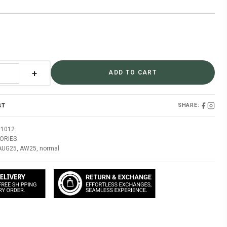
price
is:
0.
฿1,645.00.
+
ADD TO CART
SHARE:
ST
51012
ORIES
AUG25
,
AW25
,
normal