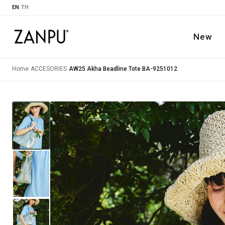
EN
|
TH
New
Home
›
ACCESORIES
›
AW25 Akha Beadline Tote BA-9251012