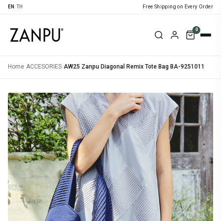
EN
|
TH
Free Shipping on Every Order
0
Home
›
ACCESORIES
›
AW25 Zanpu Diagonal Remix Tote Bag BA-9251011