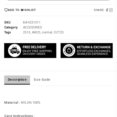
SHARE:
ADD TO WISHLIST
SKU
BA-9251011
Category
ACCESORIES
Tags
2510
,
AW25
,
normal
,
OCT25
Description
Size Guide
Material :
NYLON 100%