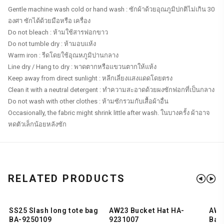
Gentle machine wash cold or hand wash : ซักผ้าด้วยอุณภูมิปกติไม่เกิน 30
องศา ซักได้ด้วยมือหรือ เครื่อง
Do not bleach : ห้ามใช้สารฟอกขาว
Do not tumble dry : ห้ามอบแห้ง
Warm iron : รีดโดยใช้อุณหภูมิปานกลาง
Line dry / Hang to dry : พาดตากหรือแขวนตากให้แห้ง
Keep away from direct sunlight : หลีกเลี่ยงแสงแดดโดยตรง
Clean it with a neutral detergent : ทำความสะอาดด้วยผงซักฟอกที่เป็นกลาง
Do not wash with other clothes : ห้ามซักรวมกับเสื้อผ้าอื่น
Occasionally, the fabric might shrink little after wash. ในบางครั้ง ผ้าอาจ
หดตัวเล็กน้อยหลังซัก
RELATED PRODUCTS
SS25 Slash long tote bag
AW23 Bucket Hat HA-
AW2
SHOP NOW
SHOP NOW
BA-9250109
9231007
Bag