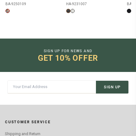
BA-9250109
HA-9231007
BA-9
SIGN UP FOR NEWS AND
GET 10% OFFER
SIGN UP
CUSTOMER SERVICE
Shipping and Return