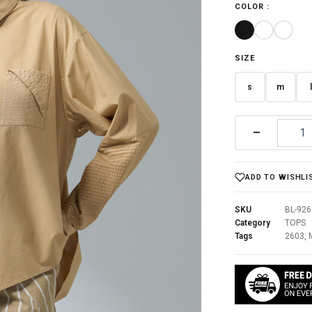
COLOR :
฿3,990.0
SIZE
s
m
–
ADD TO WISHLI
SKU
BL-92
Category
TOPS
Tags
2603
,