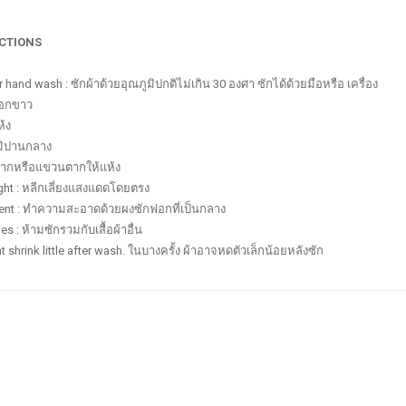
UCTIONS
hand wash : ซักผ้าด้วยอุณภูมิปกติไม่เกิน 30 องศา ซักได้ด้วยมือหรือ เครื่อง
ฟอกขาว
ห้ง
ูมิปานกลาง
ดตากหรือแขวนตากให้แห้ง
ght : หลีกเลี่ยงแสงแดดโดยตรง
ergent : ทำความสะอาดด้วยผงซักฟอกที่เป็นกลาง
s : ห้ามซักรวมกับเสื้อผ้าอื่น
t shrink little after wash. ในบางครั้ง ผ้าอาจหดตัวเล็กน้อยหลังซัก