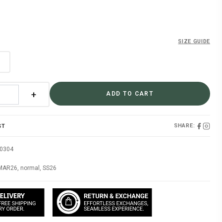
0.
฿2,793.00.
SIZE GUIDE
l
+
ADD TO CART
SHARE:
ST
60304
MAR26
,
normal
,
SS26