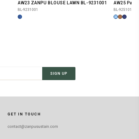
AW23 ZANPU BLOUSE LAWN BL-9231001
AW25 Patch
SHOP NOW
BL-9231001
BL-9251019
SIGN UP
GET IN TOUCH
contact@zanpusustain.com