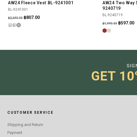
AW24 Fleece Vest BL-9241001
AW24 Two Way S
SHOP NOW
-70%
-70%
9240719
BL-9241001
BL-9240719
Original
Current
฿
807.00
฿
2,690.00
Original
C
฿
597.00
price
price
฿
1,990.00
price
p
was:
is:
was:
i
฿2,690.00.
฿807.00.
฿1,990.00
฿
SIG
GET 10
CUSTOMER SERVICE
Shipping and Return
Payment