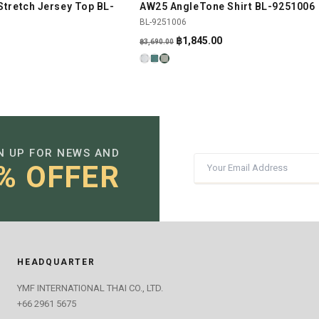
tretch Jersey Top BL-
AW25 AngleTone Shirt BL-9251006
SHOP NOW
SHOP NOW
-50%
BL-9251006
Original
Current
฿
1,845.00
฿
3,690.00
urrent
price
price
rice
was:
is:
s:
฿3,690.00.
฿1,845.00.
.
597.00.
N UP FOR NEWS AND
% OFFER
HEADQUARTER
YMF INTERNATIONAL THAI CO., LTD.
+66 2961 5675