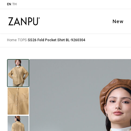
EN
|
TH
New
Home
›
TOPS
›
SS26 Fold Pocket Shirt BL-9260304