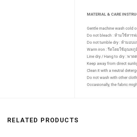
MATERIAL & CARE INSTR
Gentle machine wash cold or 
Do not bleach : ห้ามใช้สาร
Do not tumble dry : ห้ามอบแ
Warm iron : รีดโดยใช้อุณหภ
Line dry / Hang to dry : พา
Keep away from direct sunli
Clean it with a neutral det
Do not wash with other clothe
Occasionally, the fabric migh
RELATED PRODUCTS