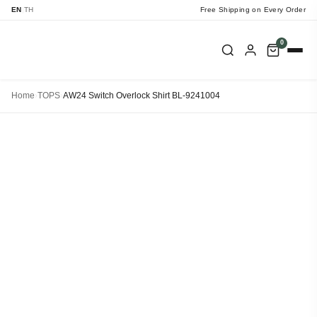
EN
|
TH
Free Shipping on Every Order
0
Home
›
TOPS
›
AW24 Switch Overlock Shirt BL-9241004