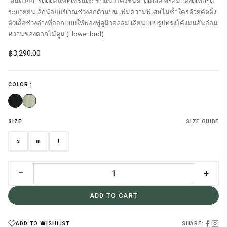
เด่นด้วยการตัดต่อแพทเทิร์นตะเข็บแนวโค้งชิ้นผ้าตีเกล็ด พร้อมแต่งดีเทลรูด
ระบายย่นเล็กน้อยบริเวณช่วงอกด้านบน เพิ่มความพิเศษไม่ซ้ำใครด้วยคัตติ้ง
ตัวเสื้อช่วงล่างที่ออกแบบให้พองฟูดูมีวอลลุ่ม เลียนแบบรูปทรงโค้งมนอันอ่อน
หวานของดอกไม้ตูม (Flower bud)
฿
3,290.00
COLOR :
SIZE GUIDE
SIZE
s
m
l
–
+
ADD TO CART
SHARE:
ADD TO WISHLIST