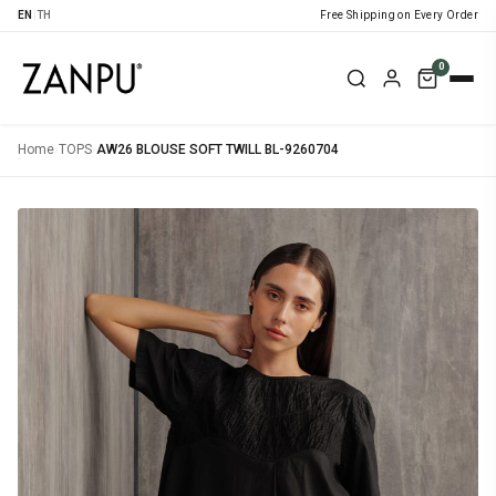
EN
|
TH
Free Shipping on Every Order
0
Home
›
TOPS
›
AW26 BLOUSE SOFT TWILL BL-9260704