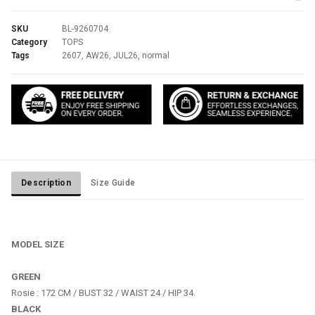
SKU
BL-9260704
Category
TOPS
Tags
2607
,
AW26
,
JUL26
,
normal
Description
Size Guide
MODEL SIZE
GREEN
BLACK