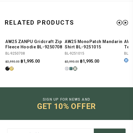
RELATED PRODUCTS
AW25 ZANPU Gridcraft Zip
AW25 MonoPatch Mandarin
AW2
SHOP NOW
SHOP NOW
-50%
-50%
Fleece Hoodie BL-9250708
Shirt BL-9251015
Tee
BL-9250708
BL-9251015
BL-9
Original
Current
Original
Current
฿
1,995.00
฿
1,995.00
฿
3,990.00
฿
3,990.00
price
price
price
price
was:
is:
was:
is:
฿3,990.00.
฿1,995.00.
฿3,990.00.
฿1,995.00.
SIGN UP FOR NEWS AND
GET 10% OFFER