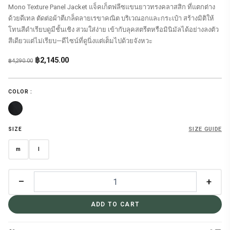
Mono Texture Panel Jacket แจ็คเก็ตฟลีซแขนยาวทรงคลาสสิก ที่แตกต่าง
ด้วยดีเทล ตัดต่อผ้าตีเกล็ดลายเรขาคณิต บริเวณอกและกระเป๋า สร้างมิติให้
โทนสีดำเรียบดูมีชั้นเชิง สวมใส่ง่าย เข้ากับลุคสตรีตหรือมินิมัลได้อย่างลงตัว
สีเดียวแต่ไม่เรียบ—ดีไซน์ที่ดูนิ่งแต่เต็มไปด้วยจังหวะ
Original
Current
฿
2,145.00
฿
4,290.00
price
price
was:
is:
COLOR :
฿4,290.00.
฿2,145.00.
SIZE GUIDE
SIZE
m
l
–
+
ADD TO CART