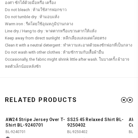
องศา ซักได้ด้วยมือหรือ เครื่อง
Do not bleach : ห้ามใช้สารฟอกขาว
Do not tumble dry : ห้ามอบแห้ง
Warm iron : รีดโดยใช้อุณหภูมิปานกลาง
Line dry / Hang to dry : พาดตากหรือแขวนตากให้แห้ง
Keep away from direct sunlight : หลีกเลี่ยงแสงแดดโดยตรง
Clean it with a neutral detergent : ทำความสะอาดด้วยผงซักฟอกที่เป็นกลาง
Do not wash with other clothes : ห้ามซักรวมกับเสื้อผ้าอื่น
Occasionally, the fabric might shrink little after wash. ในบางครั้ง ผ้าอาจ
หดตัวเล็กน้อยหลังซัก
RELATED PRODUCTS
AW24 Stripe Jersey Over T-
SS25 45 Relaxed Shirt BL-
AW2
SHOP NOW
SHOP NOW
-70%
-
Shirt BL-9240701
9250402
Cub
BL-9240701
BL-9250402
BL-9