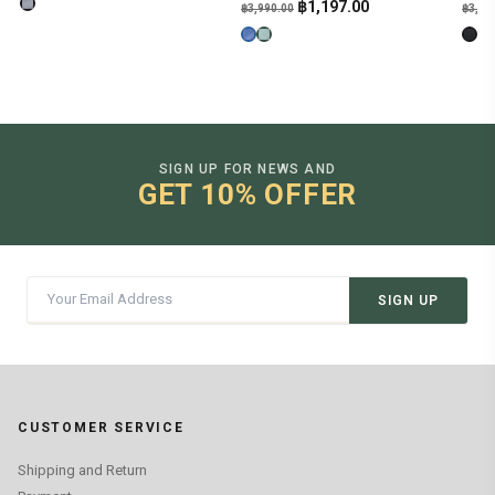
Original
Current
฿
1,197.00
฿
3,990.00
฿
3,69
price
price
was:
is:
฿3,990.00.
฿1,197.00.
SIGN UP FOR NEWS AND
GET 10% OFFER
SIGN UP
CUSTOMER SERVICE
Shipping and Return