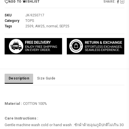
SHARE:
ADD TO WISHLIST
SKU
JK-9250717
Category
TOPS
Tags
2509
,
AW25
,
normal
,
SEP25
Description
Size Guide
Material :
COTTON 100%
Gentle machine wash cold or hand wash : ซักผ้าด้วยอุณภูมิปกติไม่เกิน 30