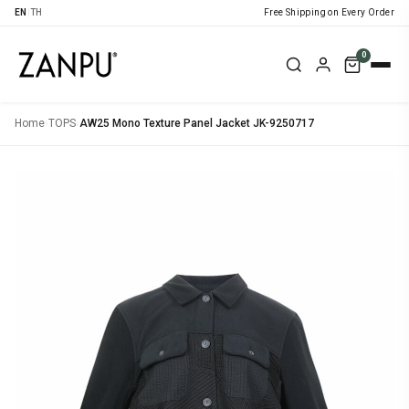
EN
|
TH
Free Shipping on Every Order
0
Home
›
TOPS
›
AW25 Mono Texture Panel Jacket JK-9250717