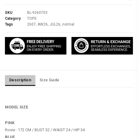
SKU
BL-9260703
Category
TOPS
Tags
2607
,
AW26
,
JUL26
,
normal
Description
Size Guide
MODEL SIZE
PINK
BLUE