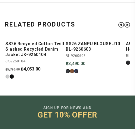
RELATED PRODUCTS
SS26 Recycled Cotton Twill
SS26 ZANPU BLOUSE J10
AW2
SHOP NOW
SHOP NOW
-30%
NEW
Slashed Recycled Denim
BL-9260603
Hoo
Jacket JK-9260104
BL-9260603
BL-9
JK-9260104
฿
3,490.00
Original
Current
฿
4,053.00
฿
5,790.00
price
price
was:
is:
฿5,790.00.
฿4,053.00.
SIGN UP FOR NEWS AND
GET 10% OFFER