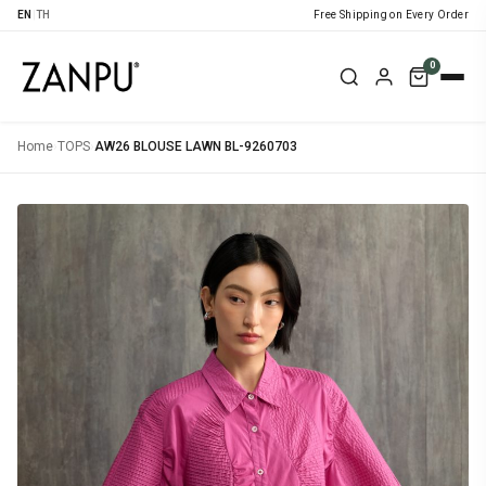
EN
|
TH
Free Shipping on Every Order
0
Home
›
TOPS
›
AW26 BLOUSE LAWN BL-9260703