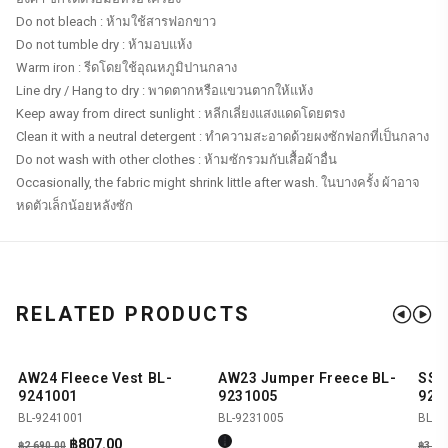
Do not bleach : ห้ามใช้สารฟอกขาว
Do not tumble dry : ห้ามอบแห้ง
Warm iron : รีดโดยใช้อุณหภูมิปานกลาง
Line dry / Hang to dry : พาดตากหรือแขวนตากให้แห้ง
Keep away from direct sunlight : หลีกเลี่ยงแสงแดดโดยตรง
Clean it with a neutral detergent : ทำความสะอาดด้วยผงซักฟอกที่เป็นกลาง
Do not wash with other clothes : ห้ามซักรวมกับเสื้อผ้าอื่น
Occasionally, the fabric might shrink little after wash. ในบางครั้ง ผ้าอาจ
หดตัวเล็กน้อยหลังซัก
RELATED PRODUCTS
AW24 Fleece Vest BL-
AW23 Jumper Freece BL-
SS25
SHOP NOW
SHOP NOW
-70%
-
9241001
9231005
925
BL-9241001
BL-9231005
BL-9
Original
Current
฿
807.00
฿
2,690.00
฿
3,99