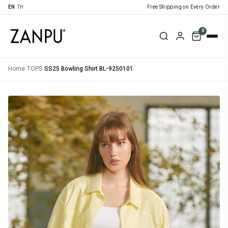
EN
|
TH
Free Shipping on Every Order
0
Home
›
TOPS
›
SS25 Bowling Shirt BL-9250101