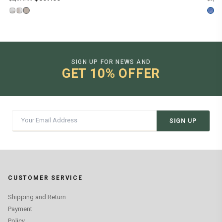
price
price
was:
is:
฿2,690.00.
฿807.00.
SIGN UP FOR NEWS AND
GET 10% OFFER
SIGN UP
CUSTOMER SERVICE
Shipping and Return
Payment
Policy