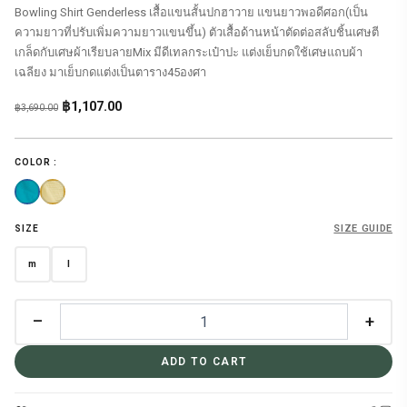
Bowling Shirt Genderless เสื้อแขนสั้นปกฮาวาย แขนยาวพอดีศอก(เป็น
ความยาวที่ปรับเพิ่มความยาวแขนขึ้น) ตัวเสื้อด้านหน้าตัดต่อสลับชิ้นเศษตี
เกล็ดกับเศษผ้าเรียบลายMix มีดีเทลกระเป๋าปะ แต่งเย็บกดใช้เศษแถบผ้า
เฉลียง มาเย็บกดแต่งเป็นตาราง45องศา
Original
Current
฿
1,107.00
฿
3,690.00
price
price
was:
is:
COLOR :
฿3,690.00.
฿1,107.00.
SIZE GUIDE
SIZE
m
l
–
+
ADD TO CART