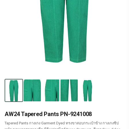
AW24 Tapered Pants PN-9241008
Tapered Pants กางเกง Garment Dyed ทรงขาสอบกระเป๋าข้าง กางเกงซิป