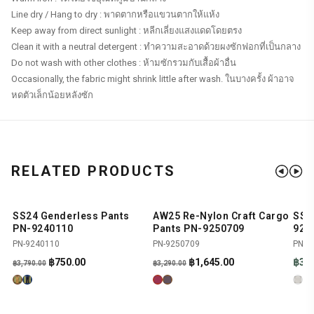
Line dry / Hang to dry : พาดตากหรือแขวนตากให้แห้ง
Keep away from direct sunlight : หลีกเลี่ยงแสงแดดโดยตรง
Clean it with a neutral detergent : ทำความสะอาดด้วยผงซักฟอกที่เป็นกลาง
Do not wash with other clothes : ห้ามซักรวมกับเสื้อผ้าอื่น
Occasionally, the fabric might shrink little after wash. ในบางครั้ง ผ้าอาจ
หดตัวเล็กน้อยหลังซัก
RELATED PRODUCTS
SS24 Genderless Pants
AW25 Re-Nylon Craft Cargo
SS2
SHOP NOW
SHOP NOW
-80%
-50%
PN-9240110
Pants PN-9250709
926
PN-9240110
PN-9250709
PN-9
Original
Current
Original
Current
฿
750.00
฿
1,645.00
฿
3,9
฿
3,790.00
฿
3,290.00
price
price
price
price
was:
is:
was:
is:
฿3,790.00.
฿750.00.
฿3,290.00.
฿1,645.00.