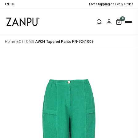
EN
|
TH
Free Shipping on Every Order
0
Home
›
BOTTOMS
›
AW24 Tapered Pants PN-9241008