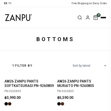
EN
|
TH
Free Shipping on Every Order
0
BOTTOMS
FILTER BY
AW26 ZANPU PANTS
AW26 ZANPU PANTS
SHOP NOW
SHOP NOW
NEW
NEW
SOFTKATSURAGI PN-9260809
MURAITO PN-9260805
PN-9260809
PN-9260805
฿
3,990.00
฿
5,590.00