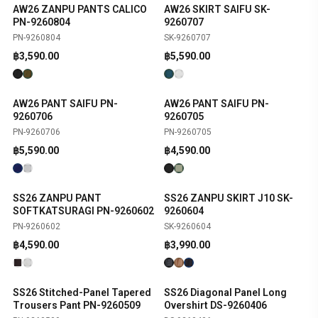
AW26 ZANPU PANTS CALICO
AW26 SKIRT SAIFU SK-
SHOP NOW
SHOP NOW
NEW
NEW
PN-9260804
9260707
PN-9260804
SK-9260707
฿
3,590.00
฿
5,590.00
AW26 PANT SAIFU PN-
AW26 PANT SAIFU PN-
SHOP NOW
SHOP NOW
NEW
NEW
9260706
9260705
PN-9260706
PN-9260705
฿
5,590.00
฿
4,590.00
SS26 ZANPU PANT
SS26 ZANPU SKIRT J10 SK-
SHOP NOW
SHOP NOW
NEW
NEW
SOFTKATSURAGI PN-9260602
9260604
PN-9260602
SK-9260604
฿
4,590.00
฿
3,990.00
SS26 Stitched-Panel Tapered
SS26 Diagonal Panel Long
SHOP NOW
SHOP NOW
Trousers Pant PN-9260509
Overshirt DS-9260406