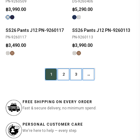
PN-9260509
DS-9260406
฿
3,990.00
฿
5,290.00
SS26 Pants J12 PN-9260117
SS26 Pants J12 PN-9260113
SHOP NOW
SHOP NOW
PN-9260117
PN-9260113
฿
3,490.00
฿
3,990.00
1
2
3
→
FREE SHIPPING ON EVERY ORDER
Fast & secure delivery, no minimum spend.
PERSONAL CUSTOMER CARE
We're here to help — every step.