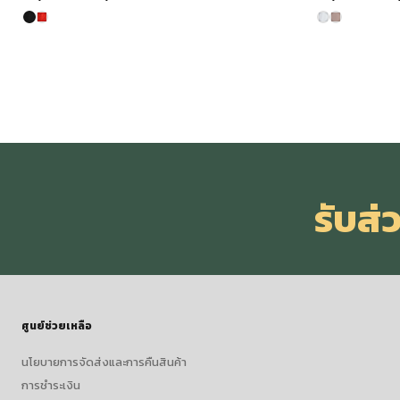
price
price
pr
was:
is:
wa
฿2,990.00.
฿2,093.00.
฿3
รับส
ศูนย์ช่วยเหลือ
นโยบายการจัดส่งและการคืนสินค้า
การชำระเงิน