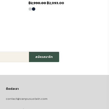
Original
Current
฿
2,990.00
฿
2,093.00
price
price
was:
is:
.
฿2,990.00.
฿2,093.00.
สมัครสมาชิก
ติดต่อเรา
contact@zanpusustain.com