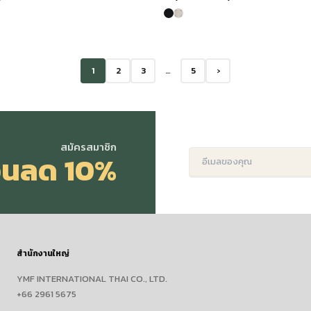
ice
price
price
price
s:
is:
was:
is:
,290.00.
฿2,303.00.
฿3,990.00.
฿2,793.00
1
2
3
…
5
›
สมัครสมาชิก
่วนลด 10%
สำนักงานใหญ่
YMF INTERNATIONAL THAI CO., LTD.
+66 2961 5675