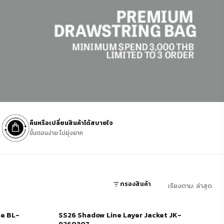
คืนหรือเปลี่ยนสินค้าได้สบายใจ
ขั้นตอนง่าย ไม่ยุ่งยาก
กรองสินค้า
เรียงตาม: ล่าสุด
e BL-
SS26 Shadow Line Layer Jacket JK-
-30%
ช้อปเลย