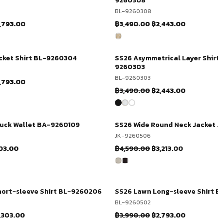
9260308
BL-9260308
iginal
Current
Original
Current
,793.00
฿
3,490.00
฿
2,443.00
ice
price
price
price
s:
is:
was:
is:
,990.00.
฿2,793.00.
฿3,490.00.
฿2,443.00
cket Shirt BL-9260304
SS26 Asymmetrical Layer Shir
ช้อปเลย
-30%
ช้อปเลย
9260303
BL-9260303
iginal
Current
,793.00
Original
Current
฿
3,490.00
฿
2,443.00
ice
price
price
price
s:
is:
was:
is:
,990.00.
฿2,793.00.
฿3,490.00.
฿2,443.00
Tuck Wallet BA-9260109
SS26 Wide Round Neck Jacket
ช้อปเลย
-30%
ช้อปเลย
JK-9260506
ginal
Current
Original
Current
03.00
฿
4,590.00
฿
3,213.00
ce
price
price
price
s:
is:
was:
is:
290.00.
฿903.00.
฿4,590.00.
฿3,213.00.
ort-sleeve Shirt BL-9260206
SS26 Lawn Long-sleeve Shirt
ช้อปเลย
-30%
ช้อปเลย
BL-9260502
iginal
Current
Original
Current
,303.00
฿
3,990.00
฿
2,793.00