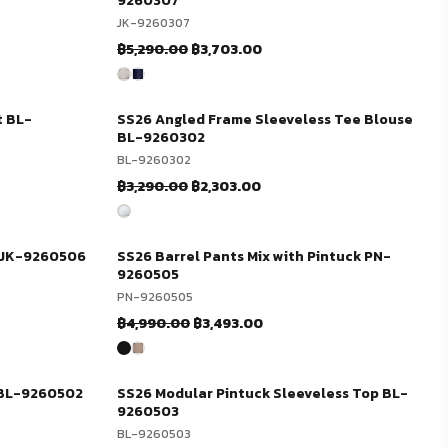
9260307
JK-9260307
Original
Current
฿
5,290.00
฿
3,703.00
price
price
was:
is:
.
฿5,290.00.
฿3,703.00.
t BL-
SS26 Angled Frame Sleeveless Tee Blouse
-30%
ช้อปเลย
BL-9260302
BL-9260302
Original
Current
฿
3,290.00
฿
2,303.00
price
price
was:
is:
.
฿3,290.00.
฿2,303.00.
 JK-9260506
SS26 Barrel Pants Mix with Pintuck PN-
-30%
ช้อปเลย
9260505
PN-9260505
Original
Current
฿
4,990.00
฿
3,493.00
price
price
was:
is:
฿4,990.00.
฿3,493.00.
 BL-9260502
SS26 Modular Pintuck Sleeveless Top BL-
-30%
ช้อปเลย
9260503
BL-9260503