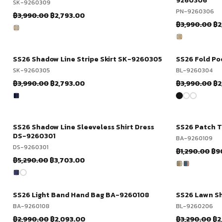
9260306
SK-9260309
PN-9260306
Original
Current
฿
3,990.00
฿
2,793.00
Or
฿
3,990.00
฿
2
price
price
pr
was:
is:
wa
฿3,990.00.
฿2,793.00.
฿3
SS26 Shadow Line Stripe Skirt SK-9260305
SS26 Fold Po
-30%
ช้อปเลย
-30%
SK-9260305
BL-9260304
Original
Current
Or
฿
3,990.00
฿
2,793.00
฿
3,990.00
฿
2
price
price
pr
was:
is:
wa
฿3,990.00.
฿2,793.00.
฿3
SS26 Shadow Line Sleeveless Shirt Dress
SS26 Patch 
-30%
ช้อปเลย
-30%
DS-9260301
BA-9260109
DS-9260301
Ori
฿
1,290.00
฿
9
Original
Current
฿
5,290.00
฿
3,703.00
pri
price
price
wa
was:
is:
฿1,
฿5,290.00.
฿3,703.00.
SS26 Light Band Hand Bag BA-9260108
SS26 Lawn Sh
-30%
ช้อปเลย
-30%
BA-9260108
BL-9260206
Original
Current
Or
฿
2,990.00
฿
2,093.00
฿
3,290.00
฿
2