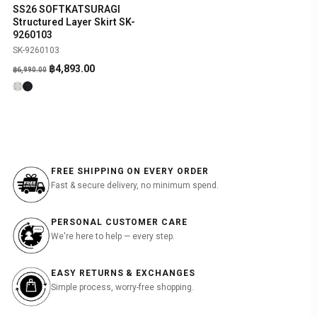
SS26 SOFTKATSURAGI
SHOP NOW
-30%
Structured Layer Skirt SK-
9260103
SK-9260103
Original
Current
฿
4,893.00
฿
6,990.00
price
price
was:
is:
฿6,990.00.
฿4,893.00.
FREE SHIPPING ON EVERY ORDER
Fast & secure delivery, no minimum spend.
PERSONAL CUSTOMER CARE
We're here to help — every step.
EASY RETURNS & EXCHANGES
Simple process, worry-free shopping.