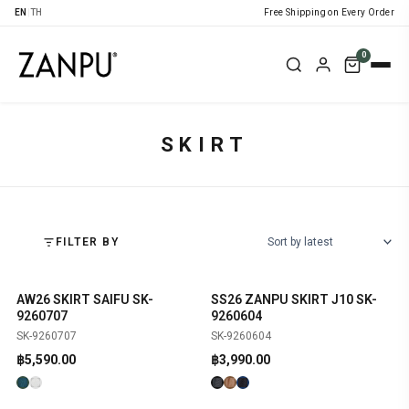
EN
|
TH
Free Shipping on Every Order
0
SKIRT
FILTER BY
AW26 SKIRT SAIFU SK-
SS26 ZANPU SKIRT J10 SK-
SHOP NOW
SHOP NOW
NEW
NEW
9260707
9260604
SK-9260707
SK-9260604
฿
5,590.00
฿
3,990.00