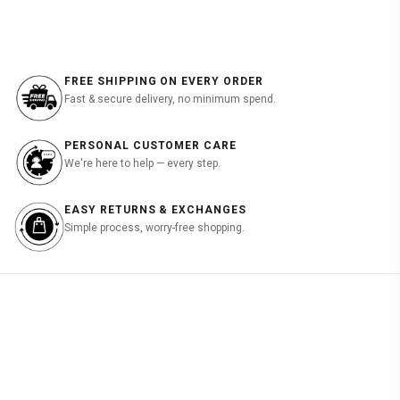
฿2,990.00.
฿600.00.
FREE SHIPPING ON EVERY ORDER
Fast & secure delivery, no minimum spend.
PERSONAL CUSTOMER CARE
We're here to help — every step.
EASY RETURNS & EXCHANGES
Simple process, worry-free shopping.