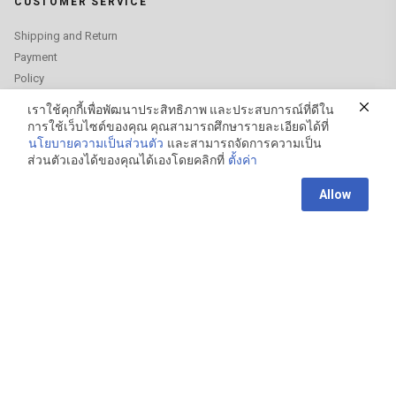
CUSTOMER SERVICE
Shipping and Return
Payment
Policy
Order Tracking
เราใช้คุกกี้เพื่อพัฒนาประสิทธิภาพ และประสบการณ์ที่ดีใน
การใช้เว็บไซต์ของคุณ คุณสามารถศึกษารายละเอียดได้ที่
FAQs
นโยบายความเป็นส่วนตัว
และสามารถจัดการความเป็น
ส่วนตัวเองได้ของคุณได้เองโดยคลิกที่
ตั้งค่า
Contact us
HEADQUARTER
Allow
Open
YMF INTERNATIONAL THAI CO., LTD.
chaty
+66 2961 5675
STORE LOCATION
GET IN TOUCH
contact@zanpusustain.com
FIND US ON