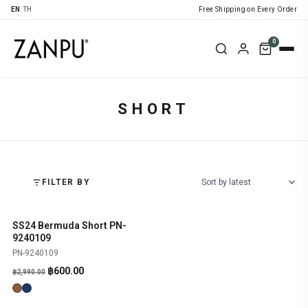
EN
|
TH
Free Shipping on Every Order
0
SHORT
FILTER BY
SS24 Bermuda Short PN-
SHOP NOW
-80%
9240109
PN-9240109
Original
Current
฿
600.00
฿
2,990.00
price
price
was:
is: