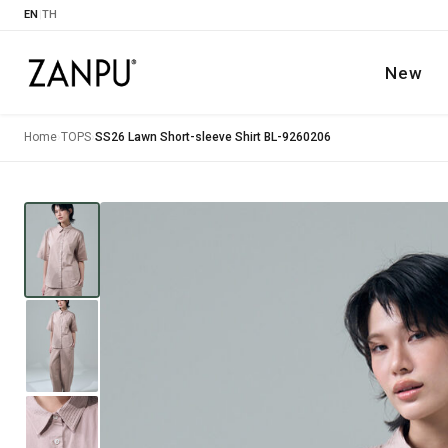
EN
|
TH
New
Home
›
TOPS
›
SS26 Lawn Short-sleeve Shirt BL-9260206