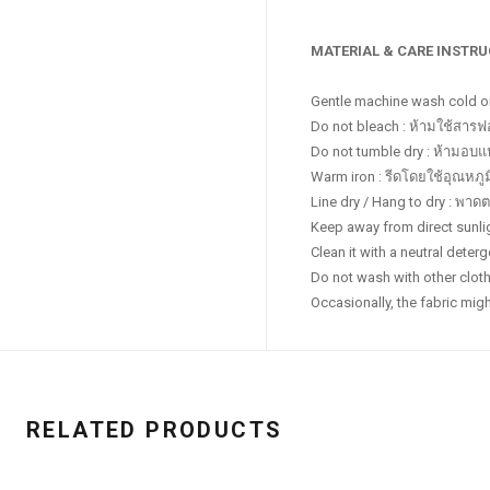
MATERIAL & CARE INSTR
Gentle machine wash cold or 
Do not bleach : ห้ามใช้สาร
Do not tumble dry : ห้ามอบแ
Warm iron : รีดโดยใช้อุณหภ
Line dry / Hang to dry : พา
Keep away from direct sunli
Clean it with a neutral det
Do not wash with other clothe
Occasionally, the fabric migh
RELATED PRODUCTS