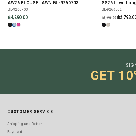
AW26 BLOUSE LAWN BL-9260703
SS26 Lawn Long
SHOP NOW
NEW
-30%
BL-9260703
BL-9260502
Original
฿
4,290.00
฿
2,793.0
฿
3,990.00
price
was:
฿3,990.00
SIG
GET 10
CUSTOMER SERVICE
Shipping and Return
Payment