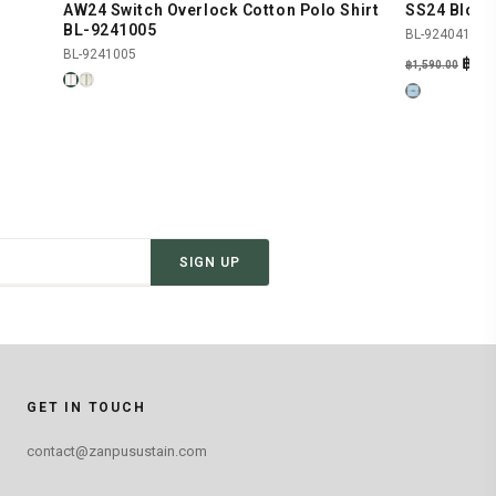
AW24 Switch Overlock Cotton Polo Shirt
SS24 Blous
SHOP NOW
-81%
BL-9241005
BL-9240418
BL-9241005
Orig
฿
300
฿
1,590.00
pric
was:
฿1,5
SIGN UP
GET IN TOUCH
contact@zanpusustain.com