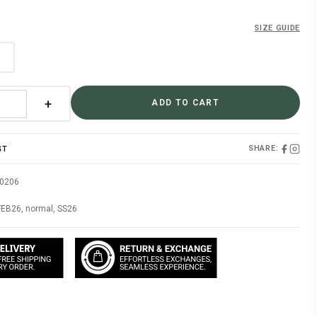
SIZE GUIDE
l
+
ADD TO CART
SHARE:
ST
60206
FEB26
,
normal
,
SS26