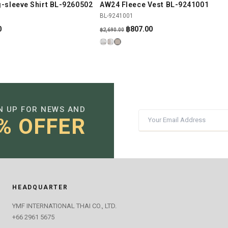
-sleeve Shirt BL-9260502
AW24 Fleece Vest BL-9241001
SHOP NOW
SHOP NOW
-70%
BL-9241001
Current
Original
Current
0
฿
807.00
฿
2,690.00
price
price
price
is:
was:
is:
.
฿2,793.00.
฿2,690.00.
฿807.00.
N UP FOR NEWS AND
% OFFER
HEADQUARTER
YMF INTERNATIONAL THAI CO., LTD.
+66 2961 5675