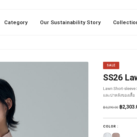
Category
Our Sustainability Story
Collectio
SALE
SS26 Law
Lawn Short-sleeve S
และบ่าหลังของเสื้อ
Original
฿
2,303.
฿
3,290.00
price
was:
COLOR :
฿3,290.0