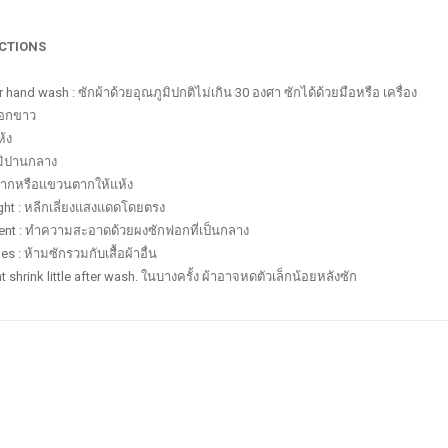
UCTIONS
hand wash : ซักผ้าด้วยอุณภูมิปกติไม่เกิน 30 องศา ซักได้ด้วยมือหรือ เครื่อง
ฟอกขาว
ห้ง
ูมิปานกลาง
ดตากหรือแขวนตากให้แห้ง
ght : หลีกเลี่ยงแสงแดดโดยตรง
ergent : ทำความสะอาดด้วยผงซักฟอกที่เป็นกลาง
s : ห้ามซักรวมกับเสื้อผ้าอื่น
t shrink little after wash. ในบางครั้ง ผ้าอาจหดตัวเล็กน้อยหลังซัก