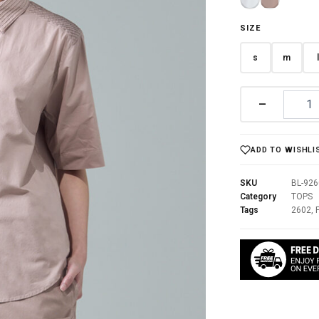
SIZE
s
m
–
ADD TO WISHLI
SKU
BL-92
Category
TOPS
Tags
2602
,