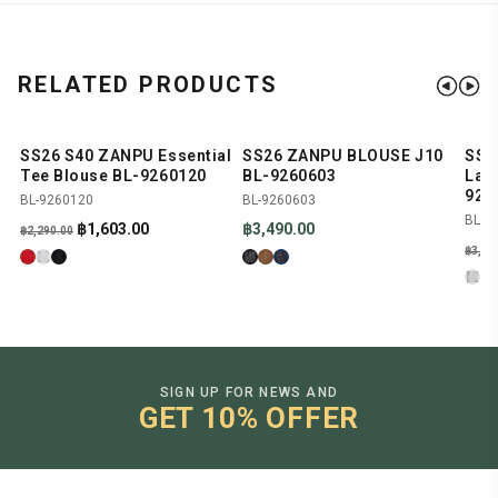
RELATED PRODUCTS
SS26 S40 ZANPU Essential
SS26 ZANPU BLOUSE J10
SS2
SHOP NOW
SHOP NOW
-30%
NEW
-
Tee Blouse BL-9260120
BL-9260603
Laye
926
BL-9260120
BL-9260603
BL-9
Original
Current
฿
1,603.00
฿
3,490.00
฿
2,290.00
price
price
฿
3,99
was:
is:
฿2,290.00.
฿1,603.00.
SIGN UP FOR NEWS AND
GET 10% OFFER