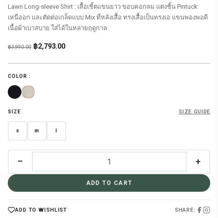
Lawn Long-sleeve Shirt : เสื้อเชิ้ตแขนยาว ขอบคอกลม แต่งชิ้น Pintuck
เหนืออก และตัดต่อเกล็ดแบบ Mix ที่หลังเสื้อ ทรงเสื้อเป็นทรงเอ แขนพองพอดี
เนื้อผ้าเบาสบาย ใส่ได้ในหลายฤดูกาล
Original
Current
฿
2,793.00
฿
3,990.00
price
price
was:
is:
COLOR :
฿3,990.00.
฿2,793.00.
SIZE GUIDE
SIZE
s
m
l
–
+
ADD TO CART
SHARE:
ADD TO WISHLIST