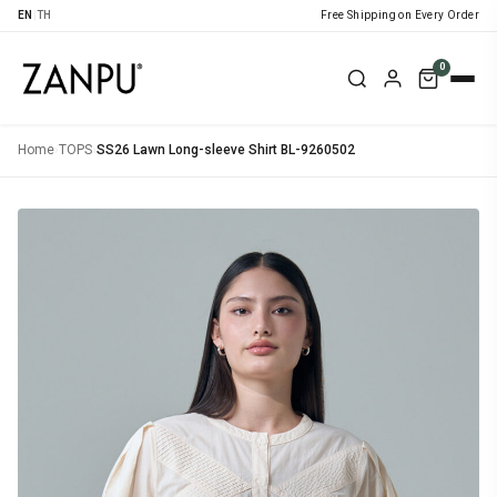
EN
|
TH
Free Shipping on Every Order
0
Home
›
TOPS
›
SS26 Lawn Long-sleeve Shirt BL-9260502