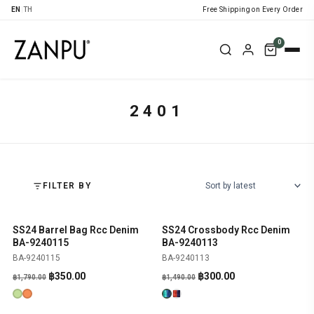
EN
|
TH
Free Shipping on Every Order
0
2401
FILTER BY
SS24 Barrel Bag Rcc Denim
SS24 Crossbody Rcc Denim
SHOP NOW
SHOP NOW
-80%
-80%
BA-9240115
BA-9240113
BA-9240115
BA-9240113
Original
Current
Original
Current
฿
350.00
฿
300.00
฿
1,790.00
฿
1,490.00
price
price
price
price
was:
is:
was:
is: