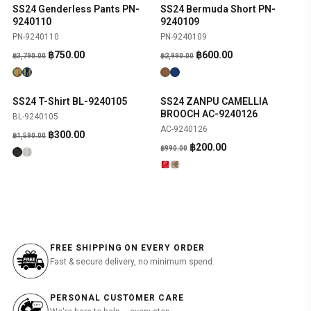
SS24 Genderless Pants PN-
SS24 Bermuda Short PN-
฿1,790.00.
฿350.00.
฿1,490.00.
฿300.00.
SHOP NOW
SHOP NOW
-80%
-80%
9240110
9240109
PN-9240110
PN-9240109
Original
Current
Original
Current
฿
750.00
฿
600.00
฿
3,790.00
฿
2,990.00
price
price
price
price
was:
is:
was:
is:
SS24 T-Shirt BL-9240105
SS24 ZANPU CAMELLIA
฿3,790.00.
฿750.00.
฿2,990.00.
฿600.00.
SHOP NOW
SHOP NOW
-81%
-80%
BROOCH AC-9240126
BL-9240105
AC-9240126
Original
Current
฿
300.00
฿
1,590.00
Original
Current
฿
200.00
price
price
฿
990.00
price
price
was:
is:
was:
is:
฿1,590.00.
฿300.00.
฿990.00.
฿200.00.
FREE SHIPPING ON EVERY ORDER
Fast & secure delivery, no minimum spend.
PERSONAL CUSTOMER CARE