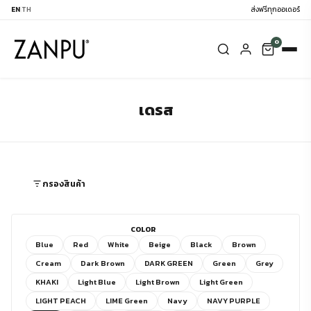
EN
|
TH
ส่งฟรีทุกออเดอร์
0
เดรส
กรองสินค้า
COLOR
Blue
Red
White
Beige
Black
Brown
Cream
Dark Brown
DARK GREEN
Green
Grey
KHAKI
Light Blue
Light Brown
Light Green
LIGHT PEACH
LIME Green
Navy
NAVY PURPLE