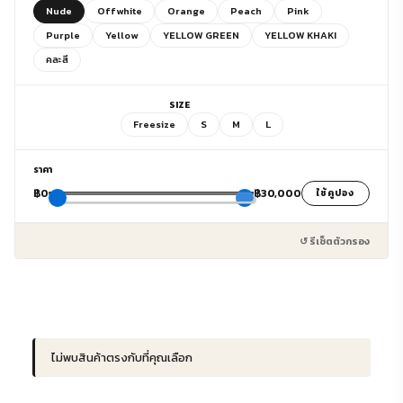
Nude
Offwhite
Orange
Peach
Pink
Purple
Yellow
YELLOW GREEN
YELLOW KHAKI
คละสี
SIZE
Freesize
S
M
L
ราคา
฿0
฿30,000
ใช้คูปอง
↺ รีเซ็ตตัวกรอง
ไม่พบสินค้าตรงกับที่คุณเลือก