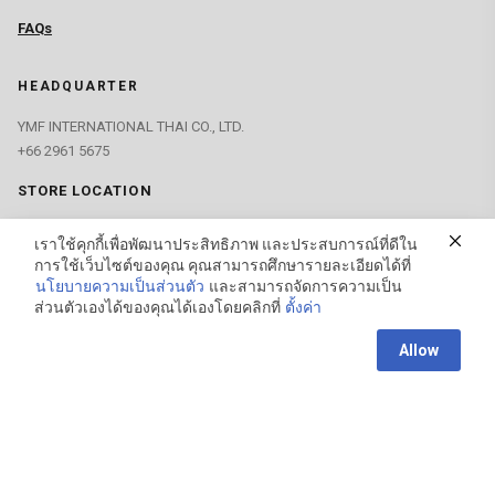
FAQs
HEADQUARTER
YMF INTERNATIONAL THAI CO., LTD.
+66 2961 5675
STORE LOCATION
เราใช้คุกกี้เพื่อพัฒนาประสิทธิภาพ และประสบการณ์ที่ดีใน
GET IN TOUCH
การใช้เว็บไซต์ของคุณ คุณสามารถศึกษารายละเอียดได้ที่
นโยบายความเป็นส่วนตัว
และสามารถจัดการความเป็น
contact@zanpusustain.com
ส่วนตัวเองได้ของคุณได้เองโดยคลิกที่
ตั้งค่า
Contact us
FIND US ON
Allow
Open
chaty
© ZANPU SUSTAIN 2026 | All rights reserved