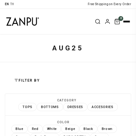
EN
|
TH
Free Shipping on Every Order
0
AUG25
FILTER BY
CATEGORY
TOPS
BOTTOMS
DRESSES
ACCESORIES
COLOR
Blue
Red
White
Beige
Black
Brown