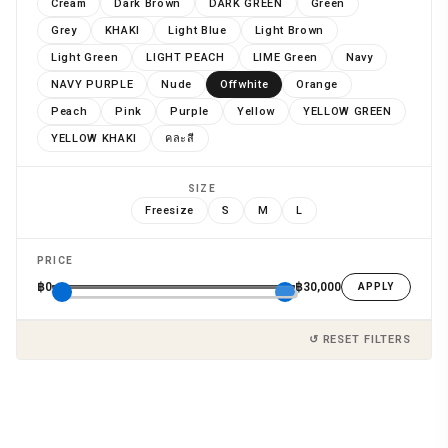
Cream
Dark Brown
DARK GREEN
Green
Grey
KHAKI
Light Blue
Light Brown
Light Green
LIGHT PEACH
LIME Green
Navy
NAVY PURPLE
Nude
Offwhite
Orange
Peach
Pink
Purple
Yellow
YELLOW GREEN
YELLOW KHAKI
คละสี
SIZE
Freesize
S
M
L
PRICE
฿0
฿30,000
APPLY
↺ RESET FILTERS