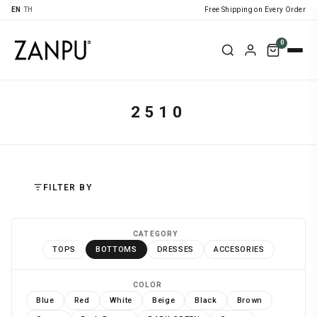
EN
|
TH
Free Shipping on Every Order
0
2510
FILTER BY
CATEGORY
TOPS
BOTTOMS
DRESSES
ACCESORIES
COLOR
Blue
Red
White
Beige
Black
Brown