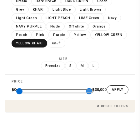
Cream
Dark Brown
DARK GREEN
Green
Grey
KHAKI
Light Blue
Light Brown
Light Green
LIGHT PEACH
LIME Green
Navy
NAVY PURPLE
Nude
Offwhite
Orange
Peach
Pink
Purple
Yellow
YELLOW GREEN
YELLOW KHAKI
คละสี
SIZE
Freesize
S
M
L
PRICE
฿0
฿30,000
APPLY
↺ RESET FILTERS